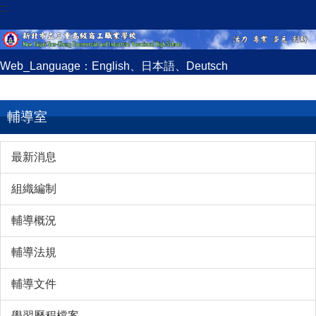
:::
跳
到
主
要
Web_Language：
English
、
日本語
、
Deutsch
內
容
區
輔導室
最新消息
組織編制
輔導概況
輔導法規
輔導文件
學習歷程檔案