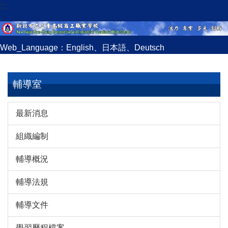
:::
跳
到
主
要
Web_Language：
English
、
日本語
、
Deutsch
內
容
區
輔導室
最新消息
組織編制
輔導概況
輔導法規
輔導文件
學習歷程檔案