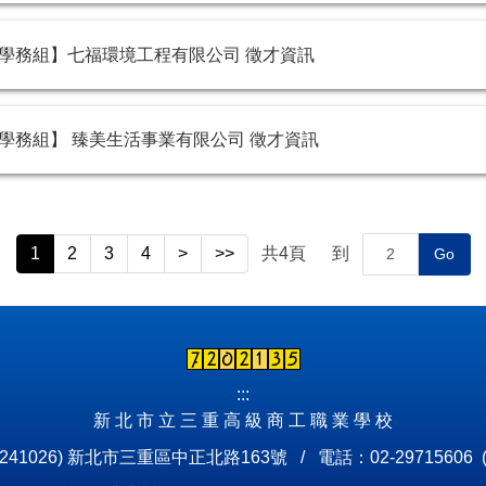
學務組】七福環境工程有限公司 徵才資訊
學務組】 臻美生活事業有限公司 徵才資訊
1
2
3
4
>
>>
共
4
頁
到
Go
:::
新 北 市 立 三 重 高 級 商 工 職 業 學 校
241026) 新北市三重區中正北路163號 / 電話：02-29715606 