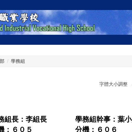
部
學務組
字體大小調整
務組長：李組長 學務組幹事：葉小
分機：６０５ 分機：６０６