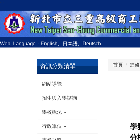
:::
跳
到
主
要
內
容
Web_Language：
English
、
日本語
、
Deutsch
區
首頁
進修
資訊分類清單
網站導覽
招生與入學諮詢
學校概況
學
行政單位