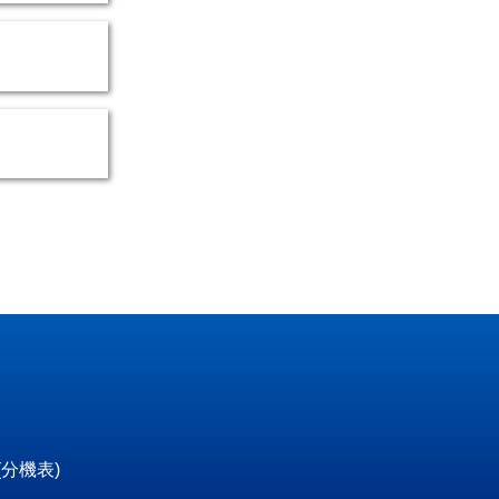
(
分機表
)