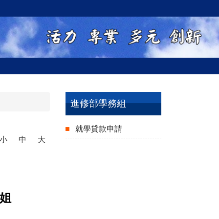
進修部學務組
就學貸款申請
小
中
大
姐