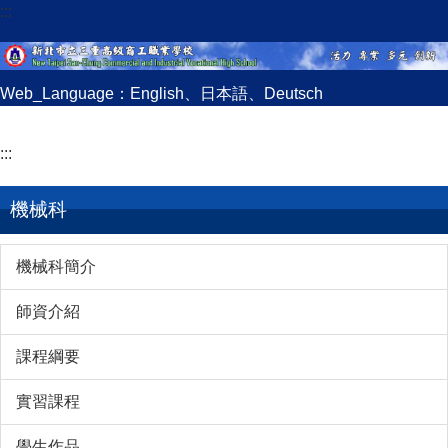
:::
跳
到
主
要
Web_Language：
English
、
日本語
、
Deutsch
內
容
:::
區
機械科
機械科簡介
師資介紹
課程綱要
實習課程
學生作品