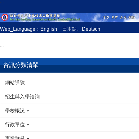
:::
跳
到
主
要
Web_Language：
English
、
日本語
、
Deutsch
內
容
:::
區
資訊分類清單
網站導覽
招生與入學諮詢
學校概況
行政單位
專業群科