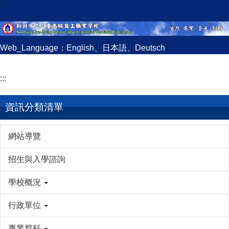
:::
跳
到
主
要
Web_Language：
English
、
日本語
、
Deutsch
內
容
:::
區
資訊分類清單
網站導覽
招生與入學諮詢
學校概況
行政單位
專業群科