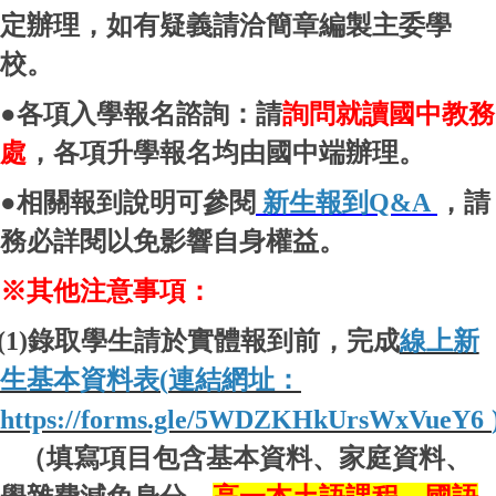
定辦理，如有疑義請洽簡章編製主委學
校。
●
各項入學報名諮詢：請
詢問就讀國中教務
處
，各項升學報名均由國中端辦理。
●
相關報到說明可參閱
新生報到
Q&A
，請
務必詳閱以免影響自身權益。
※其他注意事項：
(1)
錄取學生請於實體報到前，完成
線上新
生基本資料表
(
連結網址：
https://forms.gle/5WDZKHkUrsWxVueY6
（填寫項目包含基本資料、家庭資料、