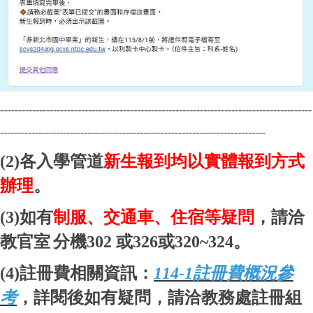
------------------------------------------------------------------------------------------
----------------------------------------------------------------------------
(2)
各入學管道
新生報到均以實體報到方式
辦理
。
(3)
如有
制服、交通車、住宿等疑問
，請洽
教官室
分機
302
或
326
或
320~324
。
(4)
註冊費相關資訊：
114-1
註冊費概況參
考
，詳閱後如有疑問，請洽教務處註冊組