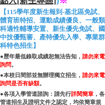
點入[新生專區]
)
※
【115學年度新生報到-基北區免試、
體育班特招、運動成績優良、
一般類
科
適性輔導安置
、新生優先免試
、國
中技優甄審
、產特優先入學
、專業群
科特色招生
】
●歷年最低錄取成績恕無法告知，
請勿來電
詢問
。
●
本校日間部並無辦理獨立招生，
請勿來電
詢問是否有缺額
。
●
各項入學管道諮詢：請先行
詳閱簡章
，各
管道招生及證明文件之認定，均依簡章規