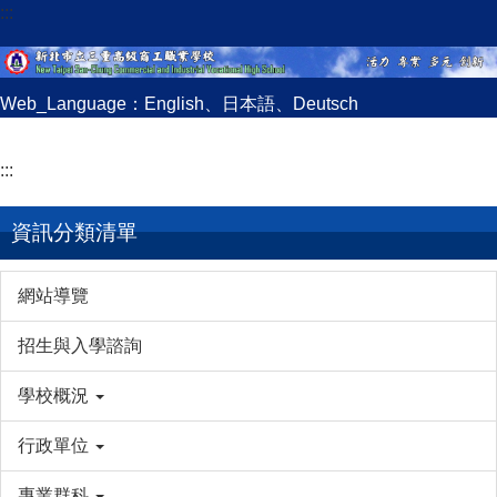
:::
跳
到
主
要
Web_Language：
English
、
日本語
、
Deutsch
內
容
:::
區
資訊分類清單
網站導覽
招生與入學諮詢
學校概況
行政單位
專業群科