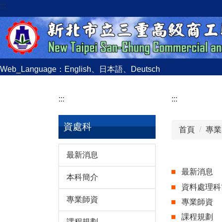
:::
跳
到
主
要
內
容
Web_Language：
English
、
日本語
、
Deutsch
區
:::
:::
資處科
首頁
專業
最新消息
最新消息
本科簡介
資料處理科
專業師資
專業師資
課程規劃
課程規劃