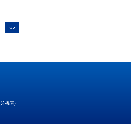
Go
(
分機表
)