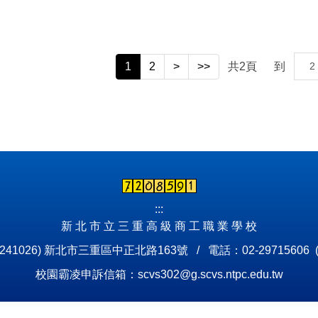
1
2
>
>>
共
2
頁
到
:::
新 北 市 立 三 重 高 級 商 工 職 業 學 校
241026) 新北市三重區中正北路163號 / 電話：02-29715606 
校園霸凌申訴信箱：scvs302@g.scvs.ntpc.edu.tw