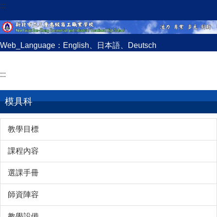
:::
跳
到
主
要
Web_Language：
English
、
日本語
、
Deutsch
內
容
:::
區
模具科
教學目標
課程內容
選課手冊
師資陣容
教學設備