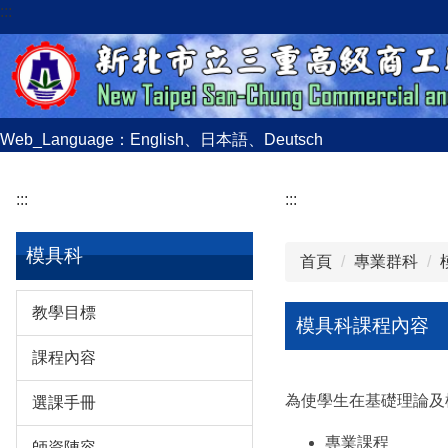
:::
跳
到
主
要
內
容
Web_Language：
English
、
日本語
、
Deutsch
區
:::
:::
模具科
首頁
專業群科
教學目標
模具科課程內容
課程內容
為使學生在基礎理論及
選課手冊
專業課程
師資陣容