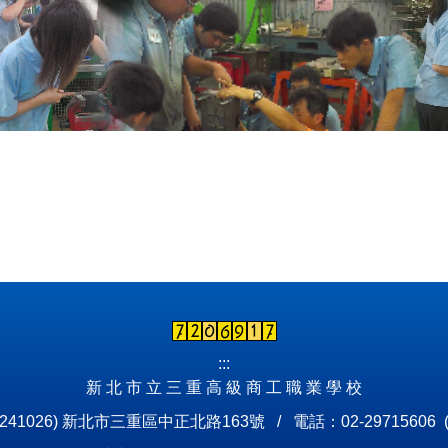
:::
新 北 市 立 三 重 高 級 商 工 職 業 學 校
241026) 新北市三重區中正北路163號 / 電話：02-29715606 