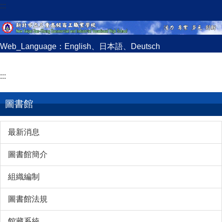
:::
跳
到
主
要
Web_Language：
English
、
日本語
、
Deutsch
內
容
:::
區
圖書館
最新消息
圖書館簡介
組織編制
圖書館法規
館藏系統