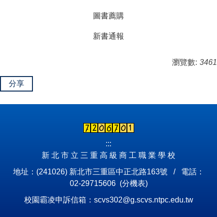
圖書薦購
新書通報
瀏覽數:
3461
分享
:::
新 北 市 立 三 重 高 級 商 工 職 業 學 校
地址：(241026) 新北市三重區中正北路163號 / 電話：
02-29715606 (
分機表
)
校園霸凌申訴信箱：scvs302@g.scvs.ntpc.edu.tw