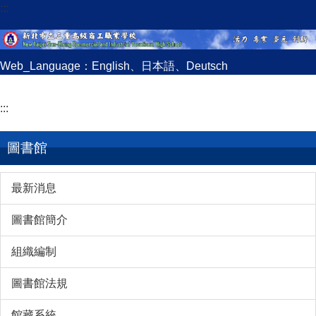
:::
跳
到
主
要
Web_Language：
English
、
日本語
、
Deutsch
內
容
:::
區
圖書館
最新消息
圖書館簡介
組織編制
圖書館法規
館藏系統