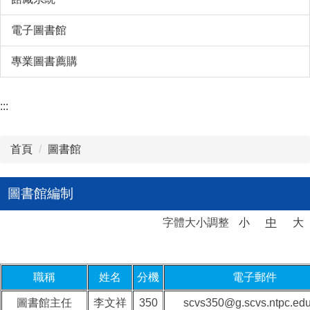
電子圖書館
專業圖書薦購
:::
首頁
圖書館
圖書館編制
字體大小調整
小
中
大
職稱
姓名
分機
電子郵件
圖書館主任
李文祥
350
scvs350@g.scvs.ntpc.edu