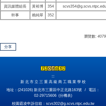
資訊媒體組長
黃裕博
354
scvs354@g.scvs.ntpc.edu
幹事
賴純翠
352
瀏覽數:
4079
分享
:::
新 北 市 立 三 重 高 級 商 工 職 業 學 校
地址：(241026) 新北市三重區中正北路163號 / 電話：
02-29715606 (
分機表
)
校園霸凌申訴信箱：scvs302@g.scvs.ntpc.edu.tw