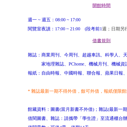
開館時間
週一
~
週五：
08:00 ~ 17:00
閱覽室夜讀：
17:00 ~ 21:00
(
段考前
1
週；日期另
借書規則
雜誌：商業周刊、今周刊、超越車訊、科學人、天
家地理雜誌、PChome、機械月刊、機械資
報紙：自由時報、中國時報、聯合報、蘋果日報、
*
雜誌最新一期不得外借，餘可外借，報紙僅限館
館藏資料：圖書(當月新書不外借)；雜誌(最新一期
借閱圖書、雜誌：請攜帶「學生證」至流通櫃台辦