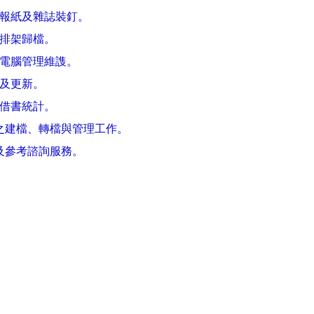
、報紙及雜誌裝釘。
之排架歸檔。
區電腦管理維謢。
作及更新。
及借書統計。
料之建檔、轉檔與管理工作。
詢及參考諮詢服務。
。