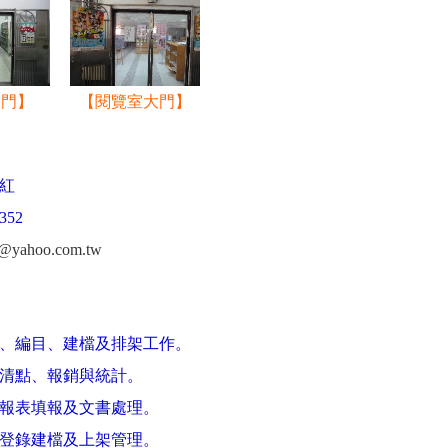
大門】
【
閱覽室大門】
紅
35
2
7@yahoo.com.tw
類、編目、建檔及排架工作。
之清點、報銷與統計。
項報表填報及文書處理。
、登錄建檔及上架管理。