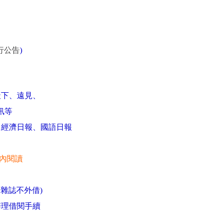
行公告
)
下、遠見、
訊等
經濟日報、國語日報
內閱讀
雜誌不外借)
理借閱手續