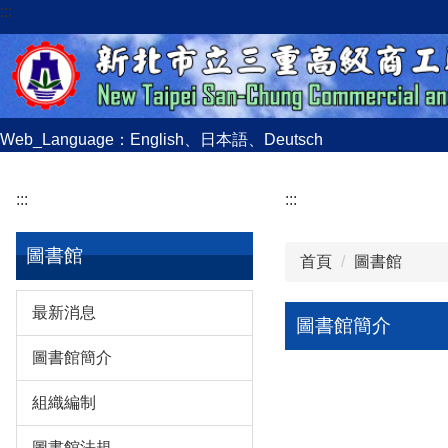
:::
跳
到
主
要
內
容
Web_Language：
English
、
日本語
、
Deutsch
區
:::
:::
圖書館
首頁
圖書館
最新消息
圖書館簡介
圖書館簡介
組織編制
圖書館法規