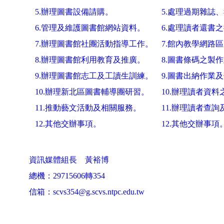
5.辦理圖書設備請購。
5.處理過期雜誌
6.管理及維護圖書館網站資料。
6.處理讀者還書
7.辦理圖書館社團活動指導工作。
7.館內教學網路
8.辦理圖書館利用教育及推廣。
8.圖書條碼之製
9.辦理圖書館志工及工讀生訓練。
9.圖書出納作業
10.辦理新北區圖書輔導團研習。
10.辦理讀者資
11.推動藝文活動及相關服務。
11.辦理讀者查
12.其他交辦事項。
12.其他交辦事項
資訊媒體組長 黃裕博
總機：29715606轉354
信箱：scvs354@g.scvs.ntpc.edu.tw