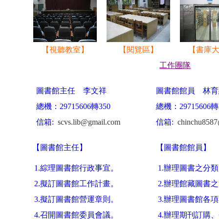
【視聽教室】
【閱覽區】
【書庫
工作團隊
圖書館主任 李文祥
圖書館館員 林育
總機：29715606轉350
總機：29715606轉
信箱:
scvs.lib@gmail.com
信箱:
chinchu858
【
圖書館主任
】
【
圖書館館員
】
1.綜理圖書館行政事宜。
1.辦理圖書之分
2.擬訂圖書館工作計畫。
2.辦理館藏圖書
3.擬訂圖書館營運章則。
3.辦理圖書館各
4.召開圖書館委員會議。
4.辦理期刊訂購