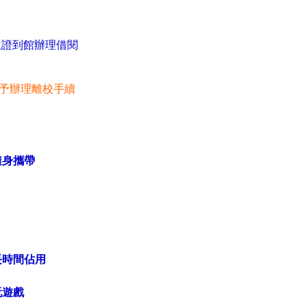
證到館辦理借閱
予辦理離校手續
隨身攜帶
長時間佔用
玩遊戲