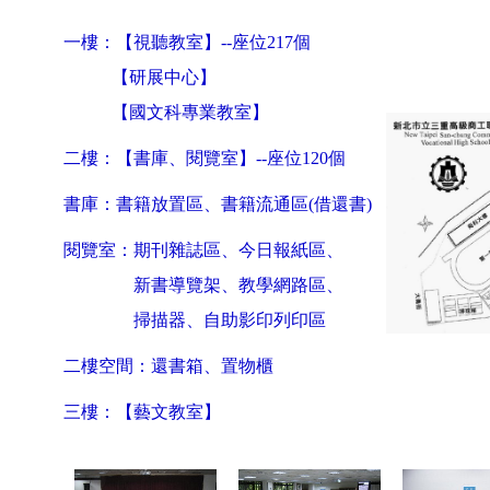
一樓：
【
視聽教室
】
--座位
217
個
【
研展中心
】
【國文科專業教室】
二樓：
【
書庫、閱覽室
】
--座位
120
個
書庫：書籍放置區、書籍流通區
(
借還書
)
閱覽室：期刊雜誌區、今日報紙區、
新書導覽架、教學網路區、
掃描器、自助影印列印區
二樓空間：還書箱、置物櫃
三樓：
【
藝文教室
】