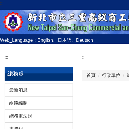
:::
跳
到
主
要
內
容
Web_Language：
English
、
日本語
、
Deutsch
區
:::
:::
總務處
首頁
行政單位
最新消息
組織編制
總務處法規
事務組