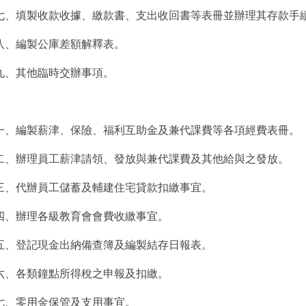
七、填製收款收據、繳款書、支出收回書等表冊並辦理其存款手
八、編製公庫差額解釋表。
九、其他臨時交辦事項。
一、編製薪津、保險、福利互助金及兼代課費等各項經費表冊。
二、辦理員工薪津請領、發放與兼代課費及其他給與之發放。
三、代辦員工儲蓄及輔建住宅貸款扣繳事宜。
四、辦理各級教育會會費收繳事宜。
五、登記現金出納備查簿及編製結存日報表。
六、各類鐘點所得稅之申報及扣繳。
七、零用金保管及支用事宜。