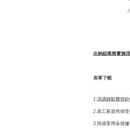
出納組業務實施
表單下載
1.
演講鐘點費領款
2.
員工薪資所得受
3.
預借零用金借據