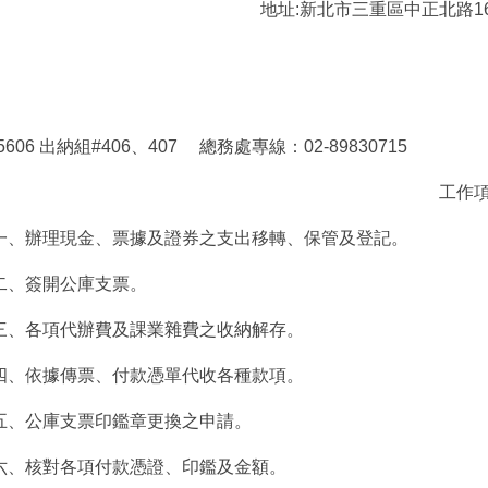
地址:新北市三重區中正北路1
5606 出納組#406、407 總務處專線：02-89830715
工作
一、辦理現金、票據及證券之支出移轉、保管及登記。
二、簽開公庫支票。
三、各項代辦費及課業雜費之收納解存。
四、依據傳票、付款憑單代收各種款項。
五、公庫支票印鑑章更換之申請。
六、核對各項付款憑證、印鑑及金額。