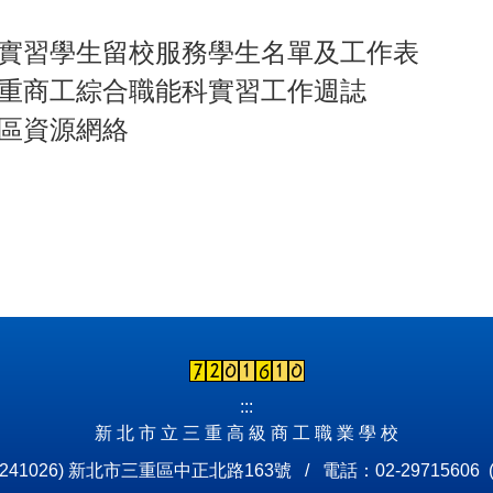
實習學生留校服務學生名單及工作表
重商工綜合職能科實習工作週誌
區資源網絡
:::
新 北 市 立 三 重 高 級 商 工 職 業 學 校
241026) 新北市三重區中正北路163號 / 電話：02-29715606 