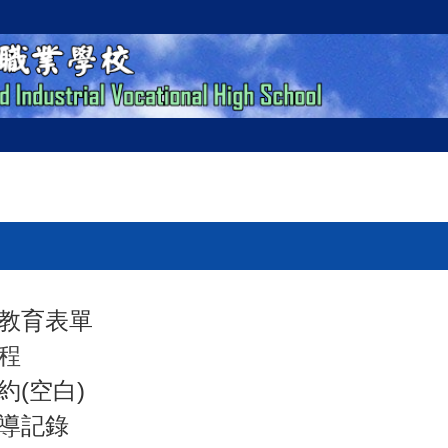
教育表單
程
約(空白)
導記錄