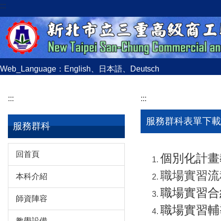
:::
跳
到
主
要
內
容
Web_Language：
English
、
日本語
、
Deutsch
區
:::
:::
服務群科表單下載
服務群科
回首頁
個別化計畫
職場實習流
本科介紹
職場實習合
師資陣容
職場實習輔
教學設備