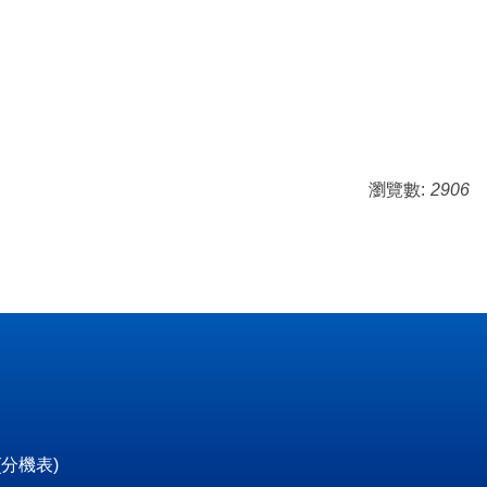
瀏覽數:
2906
(
分機表
)