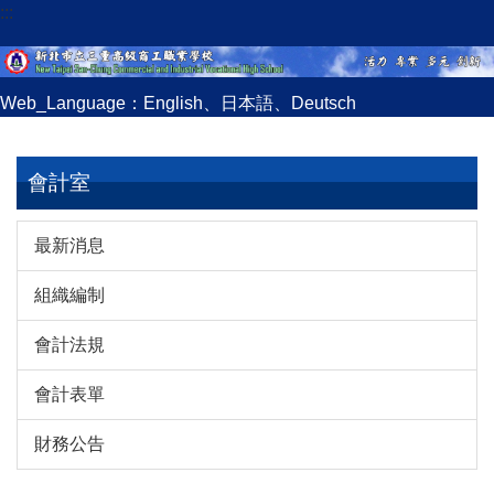
:::
跳
到
主
要
Web_Language：
English
、
日本語
、
Deutsch
內
容
區
會計室
最新消息
組織編制
會計法規
會計表單
財務公告