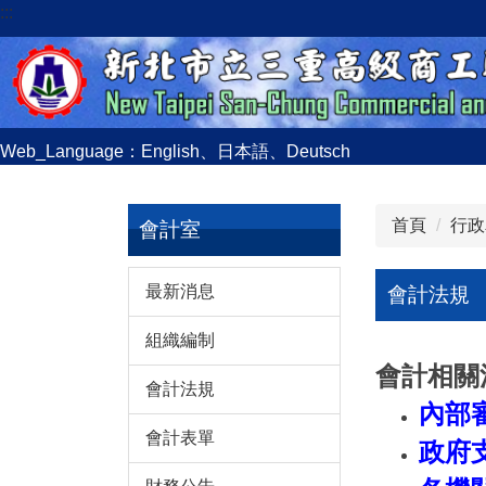
:::
跳
到
主
要
內
容
Web_Language：
English
、
日本語
、
Deutsch
區
首頁
行政
會計室
最新消息
會計法規
組織編制
會計相關
會計法規
內部
會計表單
政府