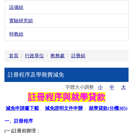
設備組
實驗研究組
特教組
首頁
行政單位
教務處
註冊組
註冊程序及學雜費減免
字體大小調整
小
中
大
註冊程序與就學貸款
減免
申請書下載
、
減免證明文件申辦
、
就學貸款(分機305)
一、註冊程序
(
一
)
註冊前辦理：