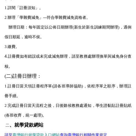
1.
詳閱「
註冊須知
」。
2.
辦理「
學雜費減免
」
---
符合學雜費減免資格者。
辦理日期：每年固定以公佈日期辦理
(
新生於新生訓練期間辦理
)
，遇例
假日順延，逾時不侯。
3.
繳費。
4.註冊費如有錯誤或未完成減免辦理，請至教務處辦理換單與減免身分查
核。
(
二
)
註冊日辦理：
1.
註冊日當天領
註冊程序單
(
請各班導師協助
)
，依程序單之順序，辦理註
冊手續。
2.
完成註冊日當天流程之後，日後聽候教務處通知，
學生證黏貼
註冊貼紙
(
各班收齊，統一處理
)
。
、就學貸款網站
二
請至
臺灣銀行就學貸款入口網站
查詢臺灣銀行相關作業規定