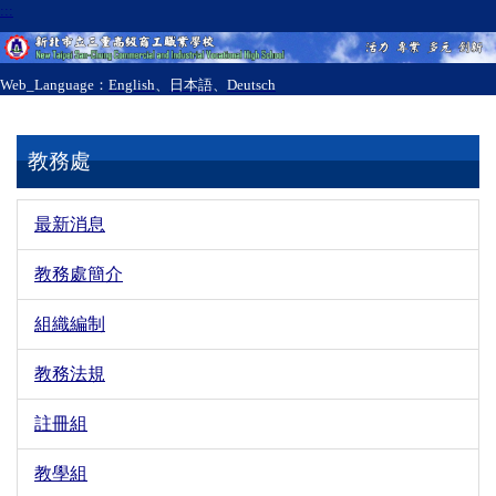
:::
跳
到
主
Web_Language：
English
、
日本語
、
Deutsch
要
內
容
教務處
區
最新消息
教務處簡介
組織編制
教務法規
註冊組
教學組