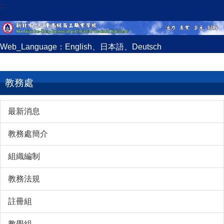
:::
跳
到
主
要
Web_Language：
English
、
日本語
、
Deutsch
內
容
區
教務處
最新消息
教務處簡介
組織編制
教務法規
註冊組
教學組