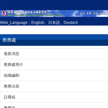
:::
跳
到
主
要
Web_Language：
English
、
日本語
、
Deutsch
內
容
區
教務處
最新消息
教務處簡介
組織編制
教務法規
註冊組
教學組