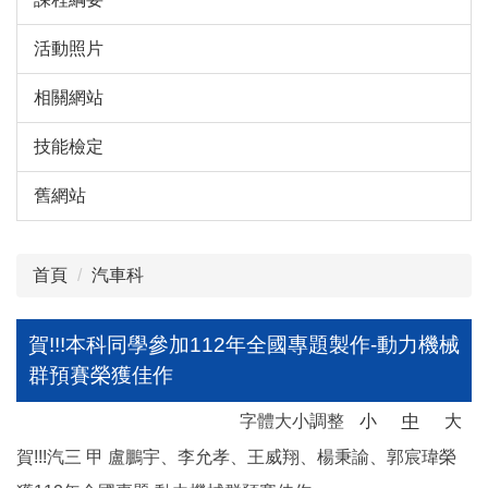
活動照片
相關網站
技能檢定
舊網站
首頁
汽車科
賀!!!本科同學參加112年全國專題製作-動力機械
群預賽榮獲佳作
字體大小調整
小
中
大
賀!!!汽三 甲 盧鵬宇、李允孝、王威翔、楊秉諭、郭宸瑋榮