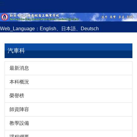
:::
跳
到
主
要
Web_Language：
English
、
日本語
、
Deutsch
內
容
區
汽車科
最新消息
本科概況
榮譽榜
師資陣容
教學設備
課程綱要