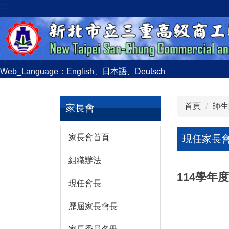
:::
跳
到
主
要
內
容
Web_Language：
English
、
日本語
、
Deutsch
區
首頁
師生
家長會
家長會首頁
現任家長
組織辦法
114學年
現任會長
歷屆家長會長