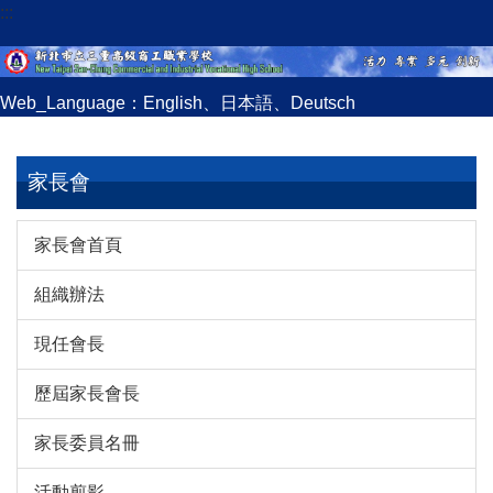
:::
跳
到
主
要
Web_Language：
English
、
日本語
、
Deutsch
內
容
區
家長會
家長會首頁
組織辦法
現任會長
歷屆家長會長
家長委員名冊
活動剪影