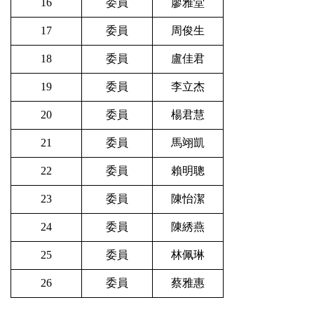
16
委員
廖雅堂
17
委員
周俊生
18
委員
盧佳君
19
委員
李立杰
20
委員
楊君慧
21
委員
馬翊凱
22
委員
賴明聰
23
委員
陳怡潔
24
委員
陳綉燕
25
委員
林佩琳
26
委員
蔡雅惠