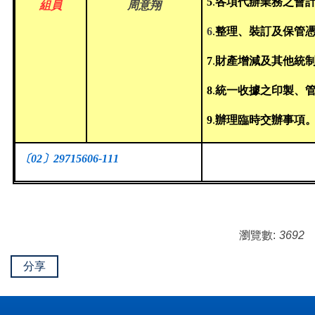
5
.
各項代辦業務之會
組員
周意翔
6
.
整理、裝訂及保管
7
.
財產增減及其他統
8
.
統一收據之印製、
9
.
辦理臨時交辦事項
〔
02
〕
2971
5606-111
瀏覽數:
3692
分享