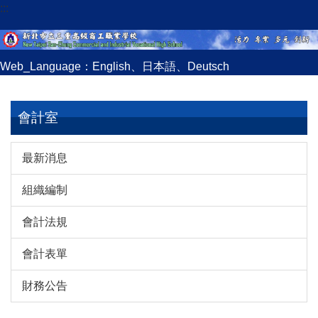
:::
跳
到
主
要
Web_Language：
English
、
日本語
、
Deutsch
內
容
區
會計室
最新消息
組織編制
會計法規
會計表單
財務公告