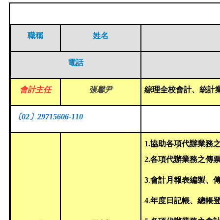
職稱
姓名
電話
會計主任
張馨尹
綜理全校會計、統計
〔
02
〕
2971560
6-110
1.協助
各項代辦業務
2.
各項代辦業務之傳
3
.
會計月報表編製、
4
.
年度日記帳、總帳