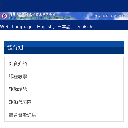
:::
跳
到
主
要
Web_Language：
English
、
日本語
、
Deutsch
內
容
區
體育組
師資介紹
課程教學
運動場館
運動代表隊
體育資源連結