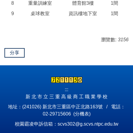
8
重量訓練室
體育館
3
樓
1間
9
桌球教室
資訊樓地下室
1間
瀏覽數:
3156
分享
:::
新 北 市 立 三 重 高 級 商 工 職 業 學 校
地址：(241026) 新北市三重區中正北路163號 / 電話：
02-29715606 (
分機表
)
校園霸凌申訴信箱：scvs302@g.scvs.ntpc.edu.tw