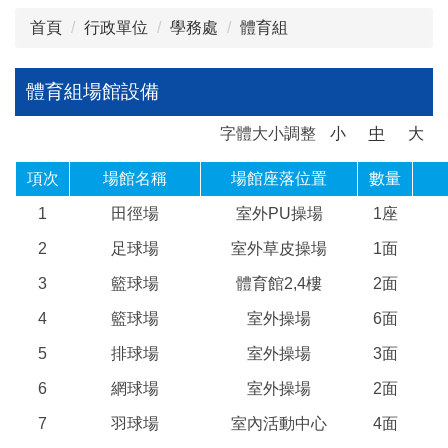
首頁
行政單位
學務處
體育組
體育組場館設備
字體大小調整
小
中
大
項次
場館名稱
場館座落位置
數量
1
田徑場
室外PU操場
1座
2
足球場
室外草皮操場
1
面
3
籃球場
體育館
2,4
樓
2
面
4
籃球場
室外操場
6
面
5
排球場
室外操場
3面
6
網球場
室外操場
2面
7
羽球場
室內活動中心
4面