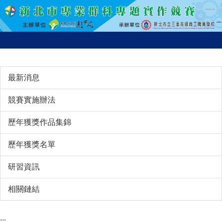
跳
到
主
要
內
容
最新消息
區
競賽實施辦法
歷年獲獎作品集錦
歷年獲獎名單
研習資訊
相關鏈結
:::