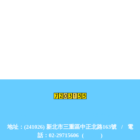
:::
新 北 市 立 三 重 高 級 商 工 職 業 學 校
地址：(241026) 新北市三重區中正北路163號 / 電
話：02-29715606 (
分機表
)