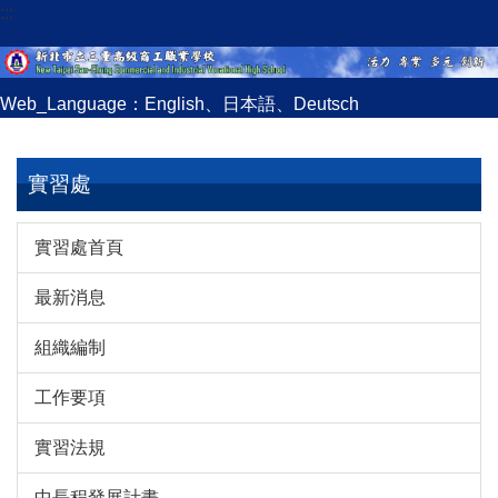
:::
跳
到
主
要
Web_Language：
English
、
日本語
、
Deutsch
內
容
區
實習處
實習處首頁
最新消息
組織編制
工作要項
實習法規
中長程發展計畫