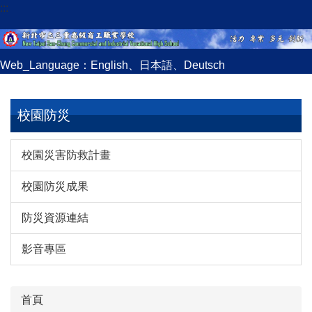
:::
跳
到
主
要
Web_Language：
English
、
日本語
、
Deutsch
內
容
區
校園防災
校園災害防救計畫
校園防災成果
防災資源連結
影音專區
首頁