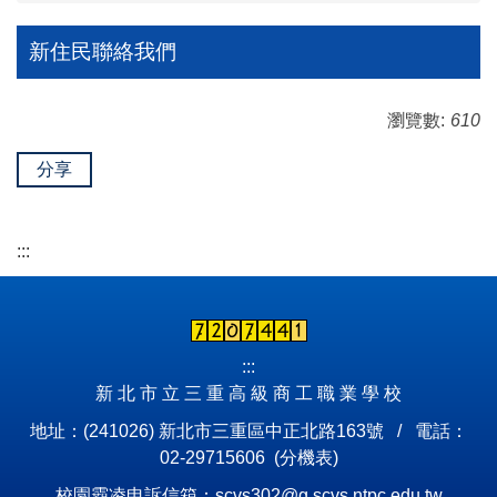
新住民聯絡我們
瀏覽數:
610
分享
:::
:::
新 北 市 立 三 重 高 級 商 工 職 業 學 校
地址：(241026) 新北市三重區中正北路163號 / 電話：
02-29715606 (
分機表
)
校園霸凌申訴信箱：scvs302@g.scvs.ntpc.edu.tw