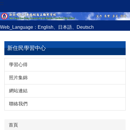
:::
跳
到
主
要
Web_Language：
English
、
日本語
、
Deutsch
內
容
區
新住民學習中心
學習心得
照片集錦
網站連結
聯絡我們
首頁