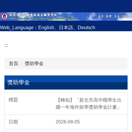
:::
跳
到
主
要
Web_Language：
English
、
日本語
、
Deutsch
內
容
:::
區
首頁
獎助學金
獎助學金
【轉知】「新北市高中職學生出
國一年海外留學獎助學金計畫」
2026-08-05